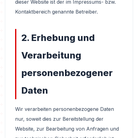
dieser Website ist der im Impressums- bzw.
Kontaktbereich genannte Betreiber.
2. Erhebung und
Verarbeitung
personenbezogener
Daten
Wir verarbeiten personenbezogene Daten
nur, soweit dies zur Bereitstellung der
Website, zur Bearbeitung von Anfragen und