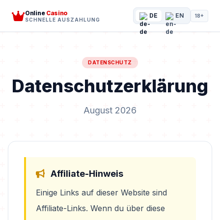
Online
Casino
DE
EN
18+
SCHNELLE AUSZAHLUNG
DATENSCHUTZ
Datenschutzerklärung
August 2026
Affiliate-Hinweis
Einige Links auf dieser Website sind
Affiliate-Links. Wenn du über diese