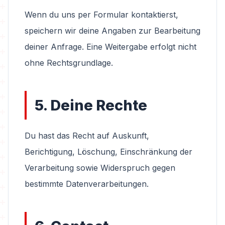
Wenn du uns per Formular kontaktierst,
speichern wir deine Angaben zur Bearbeitung
deiner Anfrage. Eine Weitergabe erfolgt nicht
ohne Rechtsgrundlage.
5. Deine Rechte
Du hast das Recht auf Auskunft,
Berichtigung, Löschung, Einschränkung der
Verarbeitung sowie Widerspruch gegen
bestimmte Datenverarbeitungen.